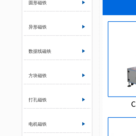
圆形磁铁
异形磁铁
数据线磁铁
方块磁铁
打孔磁铁
电机磁铁