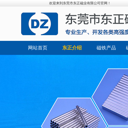
欢迎来到东莞市东正磁业有限公司官网！
网站首页
东正介绍
磁铁产品