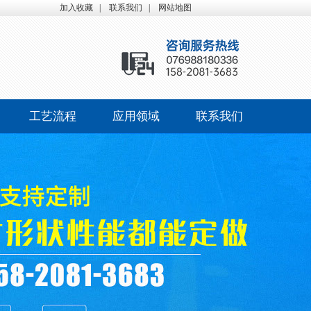
加入收藏
|
联系我们
|
网站地图
工艺流程
应用领域
联系我们