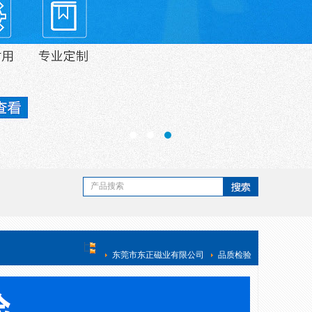
东莞市东正磁业有限公司
品质检验