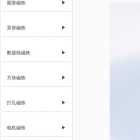
圆形磁铁
异形磁铁
数据线磁铁
方块磁铁
打孔磁铁
电机磁铁