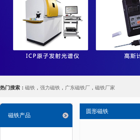
热门搜索：
磁铁
，
强力磁铁
，
广东磁铁厂
，
磁铁厂家
圆形磁铁
磁铁产品