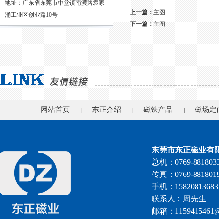
地址：广东省东莞市中堂镇南潢路袁家
上一篇：
主图
涌工业区创业路10号
下一篇：
主图
网站首页
东正介绍
磁铁产品
磁场定
|
|
|
东莞市东正磁业有
总机：0769-881803
传真：0769-881801
手机：1582081368
联系人：周先生
邮箱：1159415461@