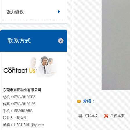
强力磁铁
联系方式
东莞市东正磁业有限公司
总机：0769-88180336
介绍：
传真：0769-88180196
手机：15820813683
打印本文
关闭本页
联系人：周先生
邮箱：1159415461@qq.com