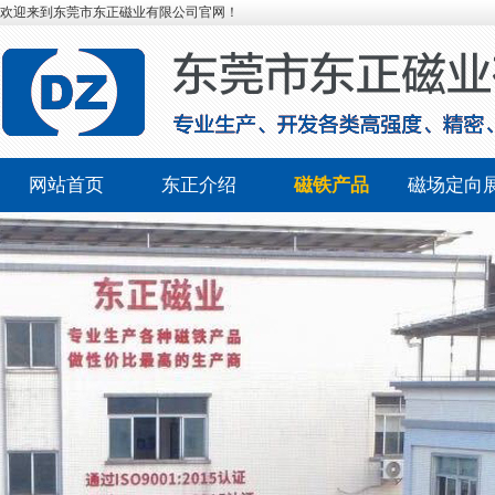
欢迎来到东莞市东正磁业有限公司官网！
网站首页
东正介绍
磁铁产品
磁场定向