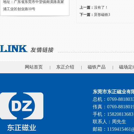
地址：广东省东莞市中堂镇南潢路袁家
上一篇：
没有了！
涌工业区创业路10号
下一篇：
异形磁铁3
网站首页
东正介绍
磁铁产品
磁场定
|
|
|
东莞市东正磁业有
总机：0769-881803
传真：0769-881801
手机：1582081368
联系人：周先生
邮箱：1159415461@