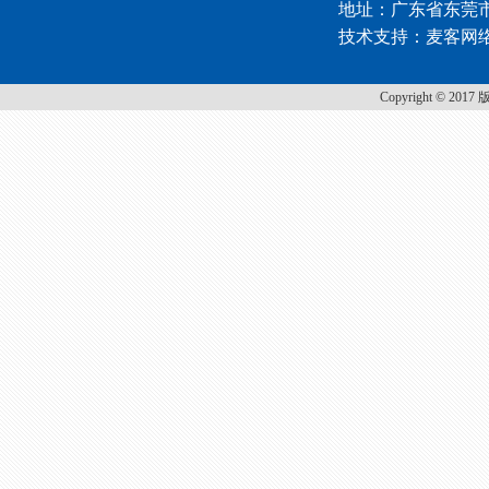
地址：广东省东莞
技术支持：麦客
Copyright ©