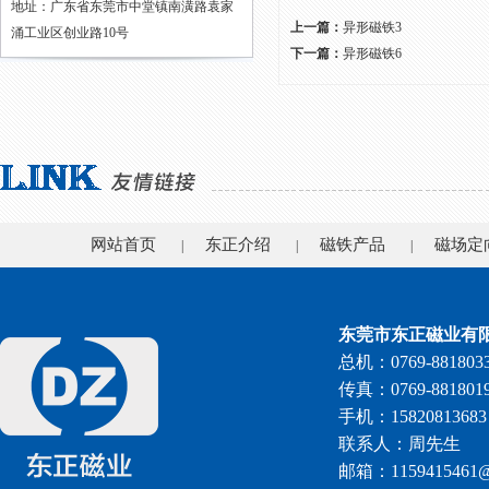
地址：广东省东莞市中堂镇南潢路袁家
上一篇：
异形磁铁3
涌工业区创业路10号
下一篇：
异形磁铁6
网站首页
东正介绍
磁铁产品
磁场定
|
|
|
东莞市东正磁业有
总机：0769-881803
传真：0769-881801
手机：1582081368
联系人：周先生
邮箱：1159415461@