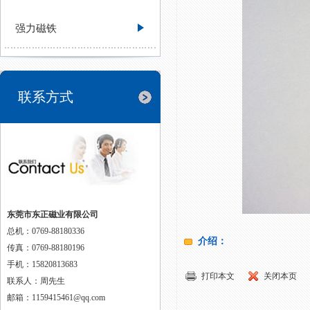
强力磁铁
联系方式
东莞市东正磁业有限公司
总机：0769-88180336
介绍：
传真：0769-88180196
手机：15820813683
打印本文
关闭本页
联系人：周先生
邮箱：1159415461@qq.com