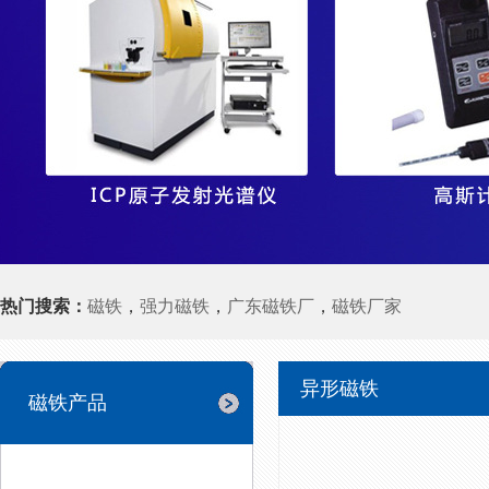
热门搜索：
磁铁
，
强力磁铁
，
广东磁铁厂
，
磁铁厂家
异形磁铁
磁铁产品