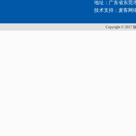
地址：广东省东莞
技术支持：麦客
Copyright ©