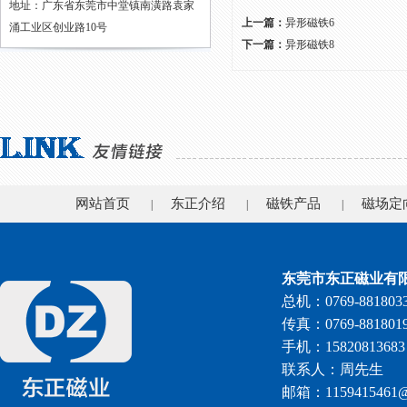
地址：广东省东莞市中堂镇南潢路袁家
上一篇：
异形磁铁6
涌工业区创业路10号
下一篇：
异形磁铁8
网站首页
东正介绍
磁铁产品
磁场定
|
|
|
东莞市东正磁业有
总机：0769-881803
传真：0769-881801
手机：1582081368
联系人：周先生
邮箱：1159415461@