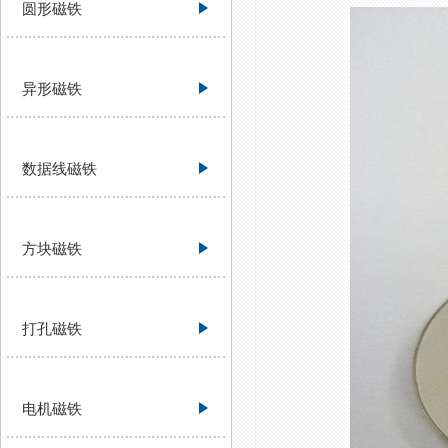
圆形磁铁
异形磁铁
数据线磁铁
方块磁铁
打孔磁铁
电机磁铁