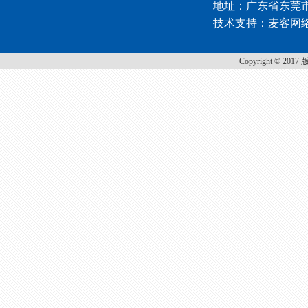
地址：广东省东莞
技术支持：麦客
Copyright ©