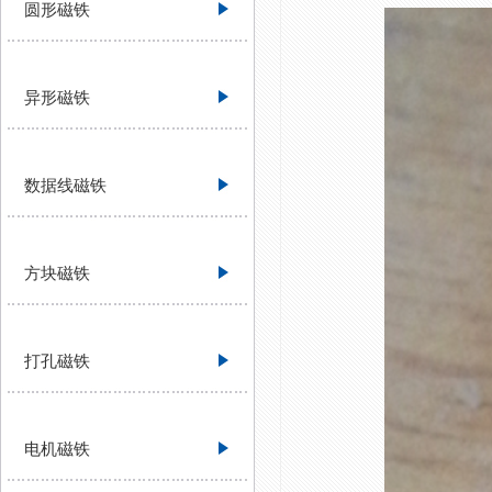
圆形磁铁
异形磁铁
数据线磁铁
方块磁铁
打孔磁铁
电机磁铁