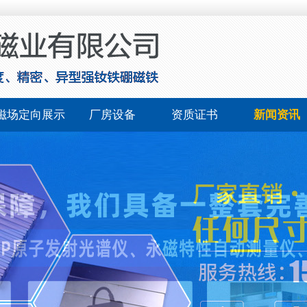
磁场定向展示
厂房设备
资质证书
新闻资讯