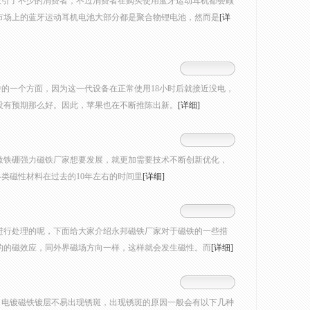
吸引了不少的消费者，不过消费者在购买使用蓝牙运动耳机都会顾
市场上的蓝牙运动耳机电池大部分都是聚合物锂电池，然而是
[详
的一个方面，因为这一代设备在正常使用18小时后就接近没电，
没有预期那么好。因此，苹果也在不断推陈出新。
[详细]
钕铁硼强力磁铁厂家想要发展，就更加需要技术不断创新优化，
类磁性材料在过去的10年左右的时间里
[详细]
进行处理的呢，下面给大家介绍永邦磁铁厂家对于磁铁的一些措
的的磁效应，同外界磁场方向一样，这样就会发生磁性。而
[详细]
，电镀磁铁镀层不易出现锈斑，出现锈斑的原因一般会有以下几种