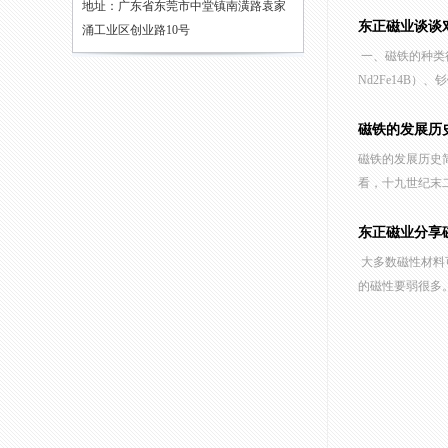
地址：广东省东莞市中堂镇南潢路袁家
东正磁业谈谈
涌工业区创业路10号
一、磁铁的种类
Nd2Fe14B）
磁铁的发展历
磁铁的发展历史
看，十九世纪末
东正磁业分享
大多数磁性材料
的磁性要弱很多