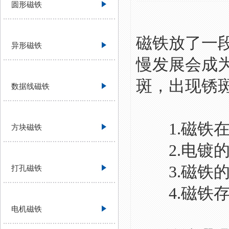
圆形磁铁
磁铁
放了一
异形磁铁
慢发展会成
斑，出现锈
数据线磁铁
1.
磁铁
方块磁铁
2.电镀的
3.磁铁的
打孔磁铁
4.磁铁存
电机磁铁