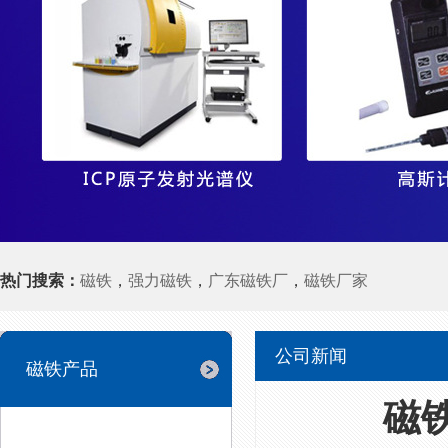
热门搜索：
磁铁
，
强力磁铁
，
广东磁铁厂
，
磁铁厂家
公司新闻
磁铁产品
磁