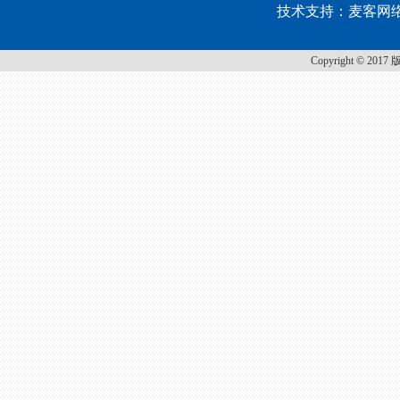
技术支持：麦客
Copyright ©