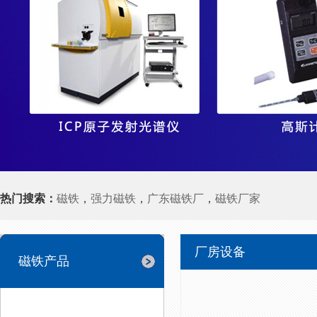
热门搜索：
磁铁
，
强力磁铁
，
广东磁铁厂
，
磁铁厂家
厂房设备
磁铁产品