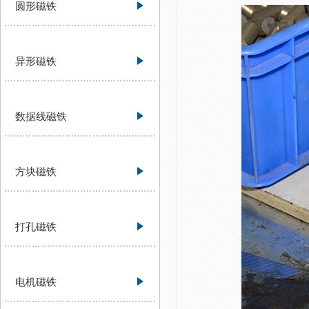
圆形磁铁
异形磁铁
数据线磁铁
方块磁铁
打孔磁铁
电机磁铁