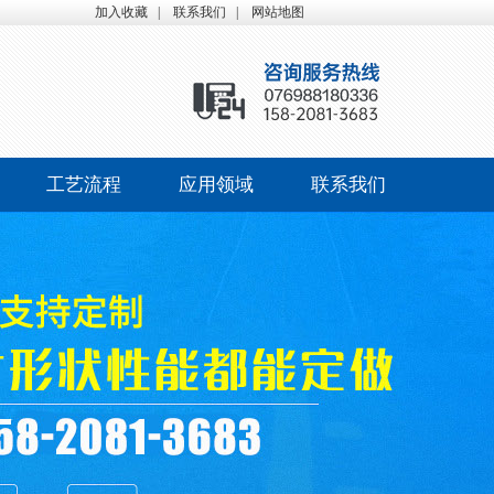
加入收藏
|
联系我们
|
网站地图
工艺流程
应用领域
联系我们