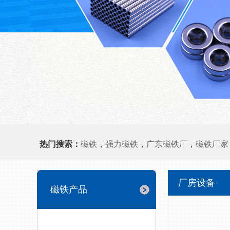
热门搜索：
磁铁
，
强力磁铁
，
广东磁铁厂
，
磁铁厂家
厂房设备
磁铁产品