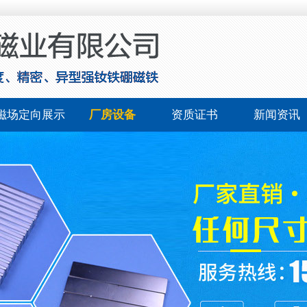
磁场定向展示
厂房设备
资质证书
新闻资讯