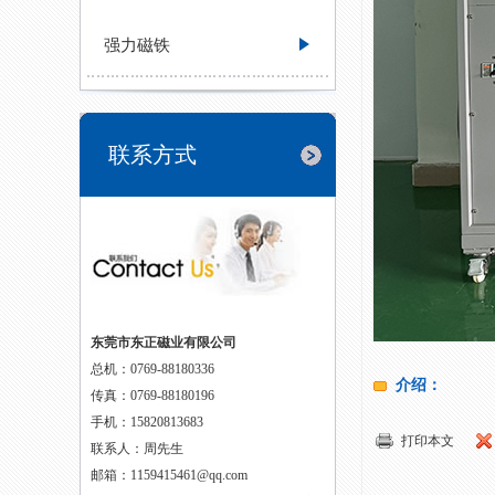
强力磁铁
联系方式
东莞市东正磁业有限公司
总机：0769-88180336
介绍：
传真：0769-88180196
手机：15820813683
打印本文
联系人：周先生
邮箱：1159415461@qq.com